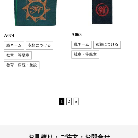
A063
A074
織ネーム
衣類につける
織ネーム
衣類につける
社章・等級章
社章・等級章
教育・病院・施設
1
2
»
お見積り・ご注文・お問合せ