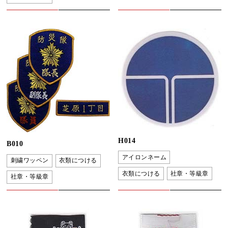
H014
B010
アイロンネーム
刺繍ワッペン
衣類につける
衣類につける
社章・等級章
社章・等級章