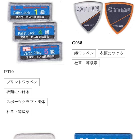
C038
織ワッペン
衣類につける
社章・等級章
P110
プリントワッペン
衣類につける
スポーツクラブ・団体
社章・等級章