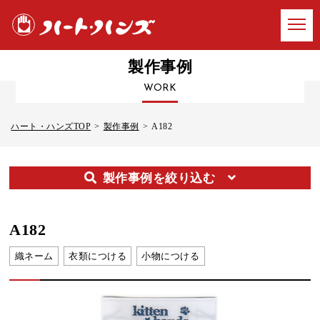
製作事例
WORK
ハート・ハンズTOP
製作事例
A182
製作事例を絞り込む
A182
織ネーム
衣類につける
小物につける