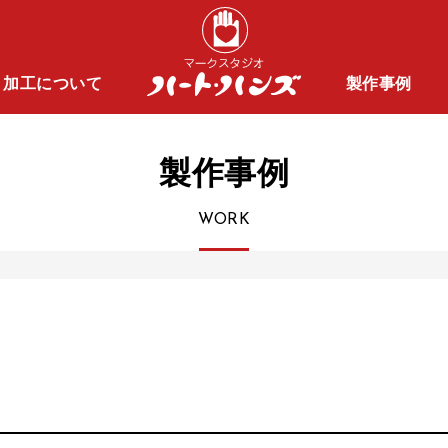
」
加工について
製作事例
製作事例
WORK
ご注文・納品までの流れ
織ネーム
お支払い・配送について
昇華プリントネーム